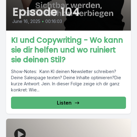
Episode 104
June 16, 2025
•
00:16:03
KI und Copywriting - Wo kann
sie dir helfen und wo ruiniert
sie deinen Stil?
Show-Notes: Kann KI deinen Newsletter schreiben?
Deine Salespage texten? Deine Inhalte optimieren?Die
kurze Antwort: Jein. In dieser Folge zeige ich dir ganz
konkret: Wie...
Listen