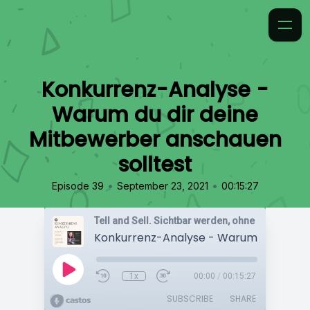
Konkurrenz-Analyse -
Warum du dir deine
Mitbewerber anschauen
solltest
•
•
Episode 39
September 23, 2021
00:15:27
1x
00:00
/
00:15:27
SUBSCRIBE
SHARE