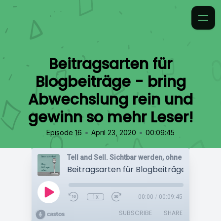
Beitragsarten für
Blogbeiträge - bring
Abwechslung rein und
gewinn so mehr Leser!
•
•
Episode 16
April 23, 2020
00:09:45
1x
00:00
/
00:09:45
SUBSCRIBE
SHARE