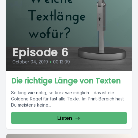
Episode 6
October 04, 2019
•
00:13:09
Die richtige Länge von Texten
So lang wie nötig, so kurz wie möglich – das ist die
Goldene Regel für fast alle Texte. Im Print-Bereich hast
Du meistens keine...
Listen