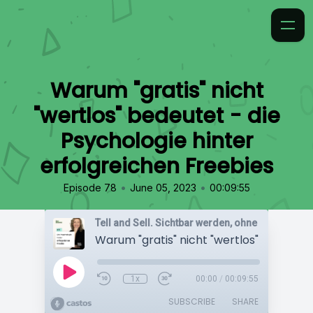
Warum "gratis" nicht
"wertlos" bedeutet - die
Psychologie hinter
erfolgreichen Freebies
•
•
Episode 78
June 05, 2023
00:09:55
1x
00:00
/
00:09:55
SUBSCRIBE
SHARE