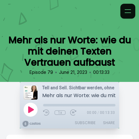
Mehr als nur Worte: wie du
mit deinen Texten
Vertrauen aufbaust
•
•
Episode 79
June 21, 2023
00:13:33
1x
00:00
/
00:13:33
SUBSCRIBE
SHARE