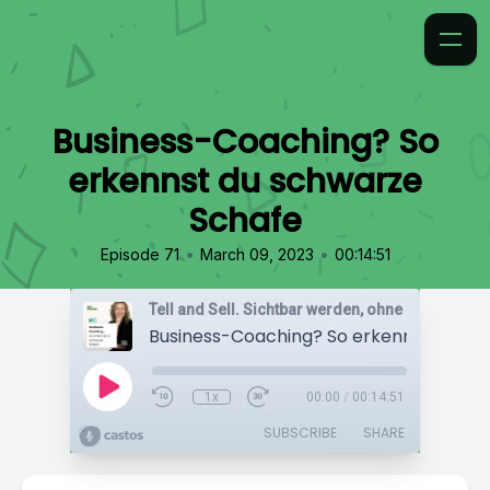
Business-Coaching? So
erkennst du schwarze
Schafe
•
•
Episode 71
March 09, 2023
00:14:51
1x
00:00
/
00:14:51
SUBSCRIBE
SHARE