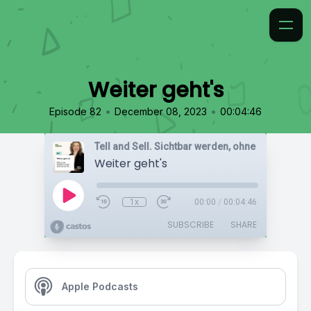
Weiter geht's
•
•
Episode 82
December 08, 2023
00:04:46
Weiter geht's
1x
00:00
/
00:04:46
SUBSCRIBE
SHARE
Apple Podcasts