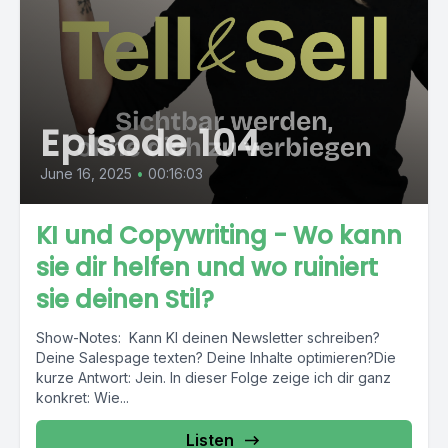
Episode 104
June 16, 2025
•
00:16:03
KI und Copywriting - Wo kann
sie dir helfen und wo ruiniert
sie deinen Stil?
Show-Notes: Kann KI deinen Newsletter schreiben?
Deine Salespage texten? Deine Inhalte optimieren?Die
kurze Antwort: Jein. In dieser Folge zeige ich dir ganz
konkret: Wie...
Listen