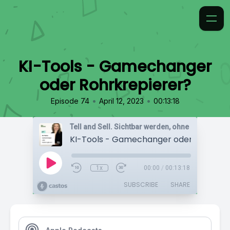
KI-Tools - Gamechanger
oder Rohrkrepierer?
•
•
Episode 74
April 12, 2023
00:13:18
1x
00:00
/
00:13:18
SUBSCRIBE
SHARE