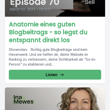
Episode 70
March 02, 2023
•
00:12:11
Anatomie eines guten
Blogbeitrags - so legst du
entspannt direkt los
Shownotes: Richtig gute Blogbeiträge sind kein
Hexenwerk. Und sie helfen dir, deine Website im
Ranking zu verbessern, deine Sichtbarkeit als “Go-to-
Person” zu etablieren und...
Listen