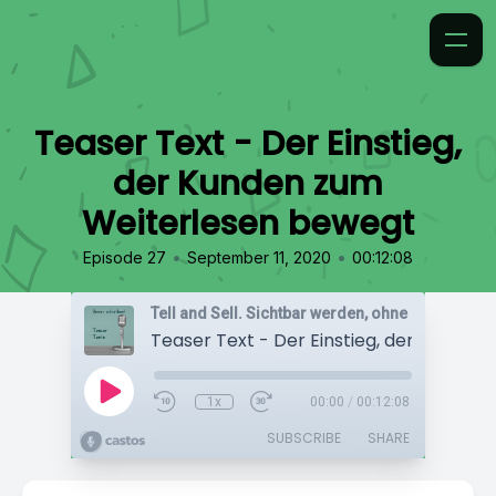
Teaser Text - Der Einstieg,
der Kunden zum
Weiterlesen bewegt
•
•
Episode 27
September 11, 2020
00:12:08
1x
00:00
/
00:12:08
SUBSCRIBE
SHARE